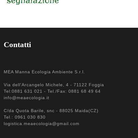
segnalazione
Contatti
MEA Manna Ecologia Ambiente S.r.l.
Via dell'Arcangelo Michele, 4 - 71122 Foggia
Tel:0881 631 021 - Tel./Fax: 0881 68 49 64
info@meaecologia.it
C/da Quota Barile, snc - 88025 Maida(CZ)
Tel.: 0961 030 830
logistica.meaecologia@gmail.com