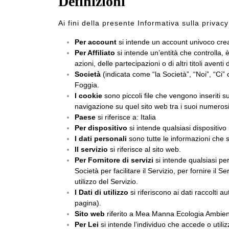
Definizioni
Ai fini della presente Informativa sulla privacy
Per account
si intende un account univoco creat
Per Affiliato
si intende un’entità che controlla, 
azioni, delle partecipazioni o di altri titoli aventi
Società
(indicata come “la Società”, “Noi”, “Ci”
Foggia.
I cookie
sono piccoli file che vengono inseriti su
navigazione su quel sito web tra i suoi numerosi
Paese
si riferisce a: Italia
Per dispositivo
si intende qualsiasi dispositivo
I dati personali
sono tutte le informazioni che si
Il servizio
si riferisce al sito web.
Per Fornitore di servizi
si intende qualsiasi per
Società per facilitare il Servizio, per fornire il S
utilizzo del Servizio.
I Dati di utilizzo
si riferiscono ai dati raccolti 
pagina).
Sito web
riferito a Mea Manna Ecologia Ambiente
Per Lei
si intende l’individuo che accede o utilizz