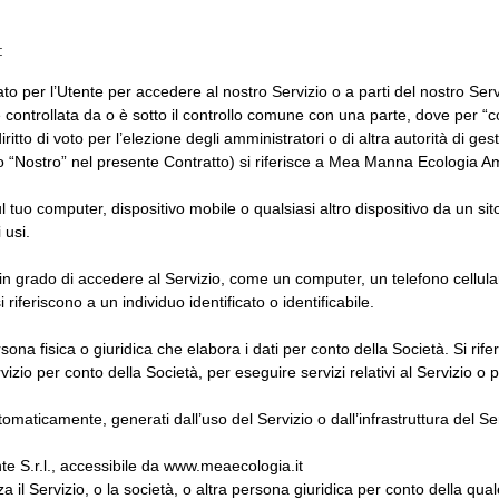
:
o per l’Utente per accedere al nostro Servizio o a parti del nostro Serv
è controllata da o è sotto il controllo comune con una parte, dove per “co
 diritto di voto per l’elezione degli amministratori o di altra autorità di ges
 o “Nostro” nel presente Contratto) si riferisce a Mea Manna Ecologia Am
l tuo computer, dispositivo mobile o qualsiasi altro dispositivo da un sit
 usi.
 in grado di accedere al Servizio, come un computer, un telefono cellular
 riferiscono a un individuo identificato o identificabile.
sona fisica o giuridica che elabora i dati per conto della Società. Si rifer
ervizio per conto della Società, per eseguire servizi relativi al Servizio o 
automaticamente, generati dall’uso del Servizio o dall’infrastruttura del S
 S.r.l., accessibile da
www.meaecologia.it
a il Servizio, o la società, o altra persona giuridica per conto della quale