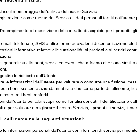
e seguenti finalità:
cluso il monitoraggio dell’utilizzo del nostro Servizio.
egistrazione come utente del Servizio. I dati personali forniti dall’utent
l’adempimento e l’esecuzione del contratto di acquisto per i prodotti, gli a
e-mail, telefonate, SMS o altre forme equivalenti di comunicazione elet
zioni informative relative alle funzionalità, ai prodotti o ai servizi cont
azione.
ni generali su altri beni, servizi ed eventi che offriamo che sono simili 
oni.
estire le richieste dell’Utente.
e le informazioni dell’utente per valutare o condurre una fusione, cessi
 nostri beni, sia come azienda in attività che come parte di fallimento, liq
 sono tra i beni trasferiti.
ni dell’utente per altri scopi, come l’analisi dei dati, l’identificazione d
e per valutare e migliorare il nostro Servizio, i prodotti, i servizi, il ma
 dell’utente nelle seguenti situazioni:
e informazioni personali dell’utente con i fornitori di servizi per monitor