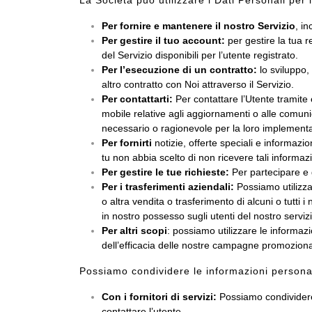
La Società può utilizzare i Dati Personali per l
Per fornire e mantenere il nostro Servizio
, in
Per gestire il tuo account:
per gestire la tua r
del Servizio disponibili per l’utente registrato.
Per l’esecuzione di un contratto:
lo sviluppo, 
altro contratto con Noi attraverso il Servizio.
Per contattarti:
Per contattare l’Utente tramite 
mobile relative agli aggiornamenti o alle comunica
necessario o ragionevole per la loro implement
Per fornirti
notizie, offerte speciali e informazio
tu non abbia scelto di non ricevere tali informazi
Per gestire le tue richieste:
Per partecipare e g
Per i trasferimenti aziendali:
Possiamo utilizzar
o altra vendita o trasferimento di alcuni o tutti i
in nostro possesso sugli utenti del nostro servizio
Per altri scopi
: possiamo utilizzare le informazio
dell’efficacia delle nostre campagne promozionali 
Possiamo condividere le informazioni personali
Con i fornitori di servizi:
Possiamo condividere l
contattare l’utente.