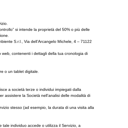
izio.
ntrollo” si intende la proprietà del 50% o più delle
tione.
biente S.r.l., Via dell’Arcangelo Michele, 4 – 71122
o web, contenenti i dettagli della tua cronologia di
e o un tablet digitale.
isce a società terze o individui impiegati dalla
per assistere la Società nell’analisi delle modalità di
ervizio stesso (ad esempio, la durata di una visita alla
 tale individuo accede o utilizza il Servizio, a