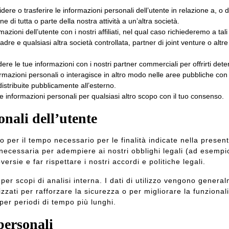
re o trasferire le informazioni personali dell’utente in relazione a, o d
e di tutta o parte della nostra attività a un’altra società.
oni dell’utente con i nostri affiliati, nel qual caso richiederemo a tali a
 madre e qualsiasi altra società controllata, partner di joint venture o alt
e le tue informazioni con i nostri partner commerciali per offrirti deter
mazioni personali o interagisce in altro modo nelle aree pubbliche con a
distribuite pubblicamente all’esterno.
e informazioni personali per qualsiasi altro scopo con il tuo consenso.
nali dell’utente
lo per il tempo necessario per le finalità indicate nella prese
a necessaria per adempiere ai nostri obblighi legali (ad esempi
oversie e far rispettare i nostri accordi e politiche legali.
o per scopi di analisi interna. I dati di utilizzo vengono gene
zzati per rafforzare la sicurezza o per migliorare la funzional
per periodi di tempo più lunghi.
personali