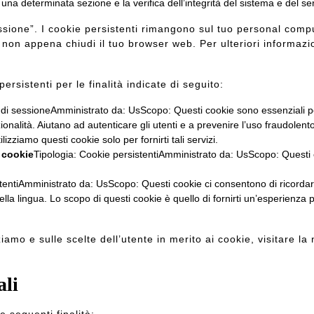
 una determinata sezione e la verifica dell’integrità del sistema e del se
ssione”. I cookie persistenti rimangono sul tuo personal compu
non appena chiudi il tuo browser web. Per ulteriori informazion
ersistenti per le finalità indicate di seguito:
di sessioneAmministrato da: UsScopo: Questi cookie sono essenziali per fo
zionalità. Aiutano ad autenticare gli utenti e a prevenire l’uso fraudolent
izziamo questi cookie solo per fornirti tali servizi.
i cookie
Tipologia: Cookie persistentiAmministrato da: UsScopo: Questi co
tentiAmministrato da: UsScopo: Questi cookie ci consentono di ricordare 
ella lingua. Lo scopo di questi cookie è quello di fornirti un’esperienza 
ziamo e sulle scelte dell’utente in merito ai cookie, visitare l
ali