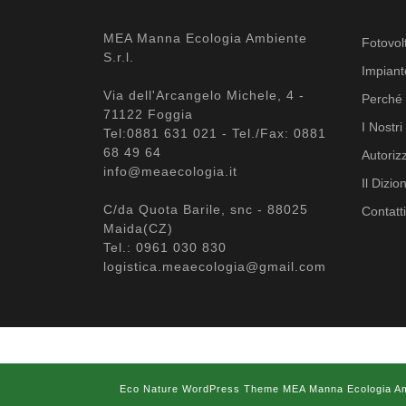
MEA Manna Ecologia Ambiente
Fotovol
S.r.l.
Impiant
Via dell'Arcangelo Michele, 4 -
Perché r
71122 Foggia
I Nostr
Tel:0881 631 021 - Tel./Fax: 0881
68 49 64
Autoriz
info@meaecologia.it
Il Dizion
C/da Quota Barile, snc - 88025
Contatti
Maida(CZ)
Tel.: 0961 030 830
logistica.meaecologia@gmail.com
Eco Nature WordPress Theme
MEA Manna Ecologia Ambi