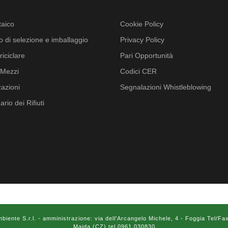
taico
Cookie Policy
o di selezione e imballaggio
Privacy Policy
iciclare
Pari Opportunità
i Mezzi
Codici CER
zazioni
Segnalazioni Whistleblowing
ario dei Rifiuti
ente S.r.l. - amministrazione: via dell'Arcangelo Michele, 4 - Foggia Tel/Fa
Maida (CZ) tel 0961.030830