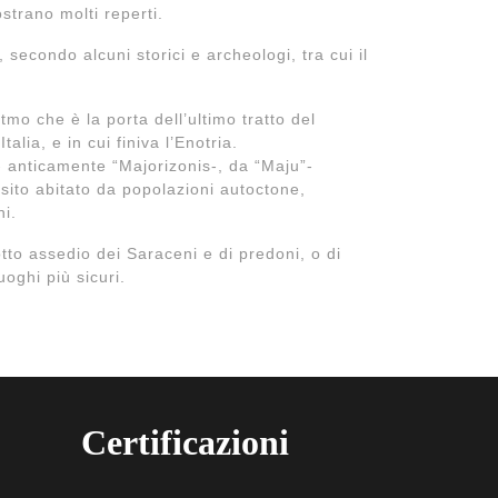
strano molti reperti.
 secondo alcuni storici e archeologi, tra cui il
tmo che è la porta dell’ultimo tratto del
lia, e in cui finiva l’Enotria.
- anticamente “Majorizonis-, da “Maju”-
sito abitato da popolazioni autoctone,
hi.
tto assedio dei Saraceni e di predoni, o di
uoghi più sicuri.
Certificazioni