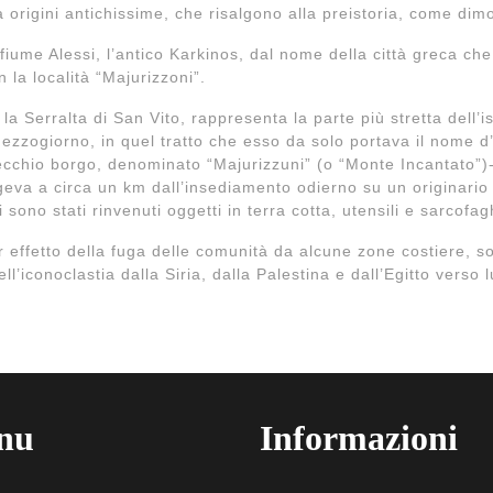
origini antichissime, che risalgono alla preistoria, come dimo
 fiume Alessi, l’antico Karkinos, dal nome della città greca che,
 la località “Majurizzoni”.
la Serralta di San Vito, rappresenta la parte più stretta dell’is
zogiorno, in quel tratto che esso da solo portava il nome d’Ita
ecchio borgo, denominato “Majurizzuni” (o “Monte Incantato”)
eva a circa un km dall’insediamento odierno su un originario 
 sono stati rinvenuti oggetti in terra cotta, utensili e sarcofag
 effetto della fuga delle comunità da alcune zone costiere, so
ll’iconoclastia dalla Siria, dalla Palestina e dall’Egitto verso l
nu
Informazioni