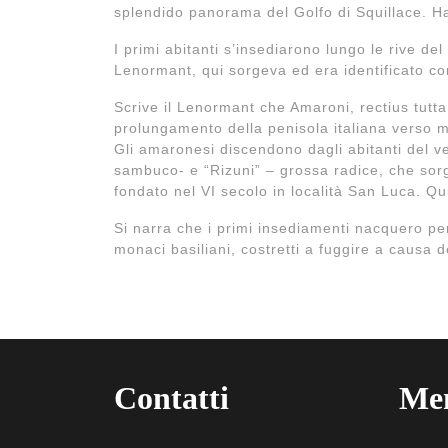
splendido panorama del Golfo di Squillace. Ha 
I primi abitanti s’insediarono lungo le rive del
Lenormant, qui sorgeva ed era identificato con
Scrive il Lenormant che Amaroni, rectius tutta 
prolungamento della penisola italiana verso mez
Gli amaronesi discendono dagli abitanti del v
sambuco- e “Rizuni” – grossa radice, che sorg
fondato nel VI secolo in località San Luca. Qui
Si narra che i primi insediamenti nacquero per
monaci basiliani, costretti a fuggire a causa de
Contatti
Me