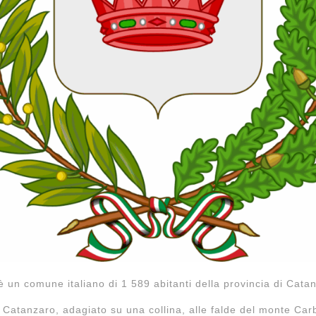
è un comune italiano di
1 589
abitanti della provincia di Cata
i Catanzaro, adagiato su una collina, alle falde del monte Car