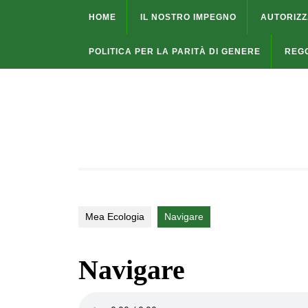
Skip
HOME
IL NOSTRO IMPEGNO
AUTORIZZ
to
content
POLITICA PER LA PARITÀ DI GENERE
REG
Mea Ecologia
Navigare
Navigare