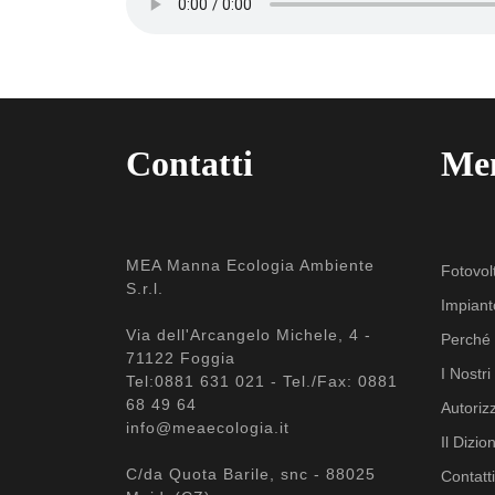
Contatti
Me
MEA Manna Ecologia Ambiente
Fotovol
S.r.l.
Impiant
Via dell'Arcangelo Michele, 4 -
Perché r
71122 Foggia
I Nostr
Tel:0881 631 021 - Tel./Fax: 0881
68 49 64
Autoriz
info@meaecologia.it
Il Dizion
C/da Quota Barile, snc - 88025
Contatti