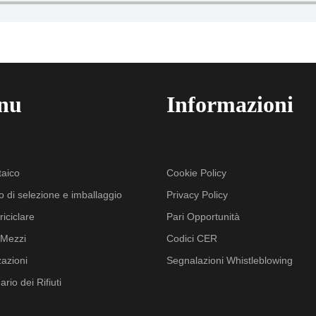
nu
Informazioni
taico
Cookie Policy
o di selezione e imballaggio
Privacy Policy
iciclare
Pari Opportunità
i Mezzi
Codici CER
zazioni
Segnalazioni Whistleblowing
ario dei Rifiuti